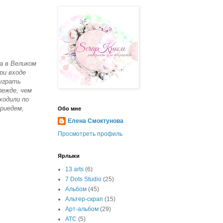
а в Великом
ри входе
ыграть
режде, чем
ходили по
риедем,
Обо мне
Елена Смоктунова
Просмотреть профиль
Ярлыки
13 arts
(6)
7 Dots Studio
(25)
Альбом
(45)
Альтер-скрап
(15)
Арт-альбом
(29)
АТС
(5)