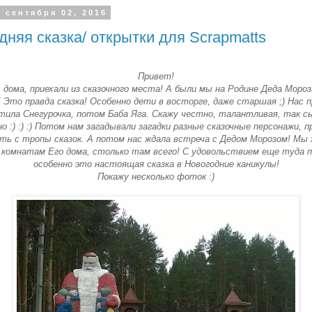
 сентября 02, 2016
дняя сказка/ открытки для Scrapmatts
Привет!
 дома, приехали из сказочного места! А были мы на Родине Деда Мороз
 Это правда сказка! Особенно дети в восторге, даже старшая ;) Нас п
ила Снегурочка, потом Баба Яга. Скажу честно, талантливая, так с
о :) :) :) Потом нам загадывали загадки разные сказочные персонажи, п
ь с тропы сказок. А потом нас ждала встреча с Дедом Морозом! Мы 
 комнатам Его дома, столько там всего! С удовольствием еще туда п
особенно это настоящая сказка в Новогодние каникулы!
Покажу несколько фоток :)