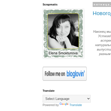
Scrapmatts
пятница,
Нового
Наконец мы
Устюге!
встрет
натуральн
выпустит
разным
Translate
Powered by
Translate