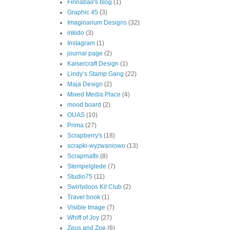
Finnabair's blog
(1)
Graphic 45
(3)
Imaginarium Designs
(32)
inkido
(3)
Instagram
(1)
journal page
(2)
Kaisercraft Design
(1)
Lindy’s Stamp Gang
(22)
Maja Design
(2)
Mixed Media Place
(4)
mood board
(2)
OUAS
(10)
Prima
(27)
Scrapberry's
(18)
scrapki-wyzwaniowo
(13)
Scrapmatts
(8)
Stempelglede
(7)
Studio75
(11)
Swirlydoos Kit Club
(2)
Travel book
(1)
Visible Image
(7)
Whiff of Joy
(27)
Zeus and Zoe
(6)