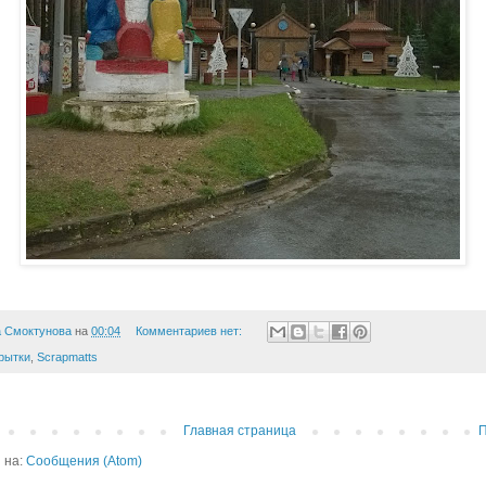
 Смоктунова
на
00:04
Комментариев нет:
рытки
,
Scrapmatts
Главная страница
 на:
Сообщения (Atom)